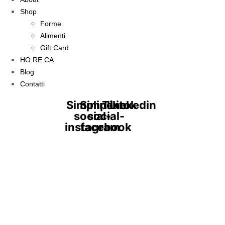
Shop
Forme
Alimenti
Gift Card
HO.RE.CA
Blog
Contatti
Simpline-
Simpline-
Tiktok
Linkedin
social-
social-
instagram
facebook