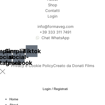
Shop
Contatti
Login
info@formaveg.com
+39 333 311 7491
Chat WhatsApp
mpline-
Simpline-
Tiktok
ocial-
social-
stagram
facebook
Privacy e Cookie Policy
Creato da Donati Films
Login / Registrati
Home
About