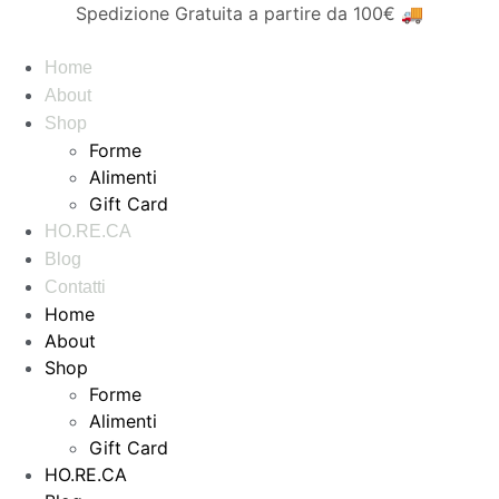
Vai
Spedizione Gratuita a partire da 100€ 🚚
al
contenuto
Home
About
Shop
Forme
Alimenti
Gift Card
HO.RE.CA
Blog
Contatti
Home
About
Shop
Forme
Alimenti
Gift Card
HO.RE.CA