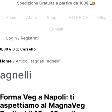
Vai
Spedizione Gratuita a partire da 100€ 🚚
al
contenuto
Home
About
Shop
HO.RE.CA
Blog
Contatti
Login / Registrati
0,00
€
0
Carrello
Home
/ Articoli taggati “agnelli”
agnelli
Forma Veg a Napoli: ti
aspettiamo al MagnaVeg