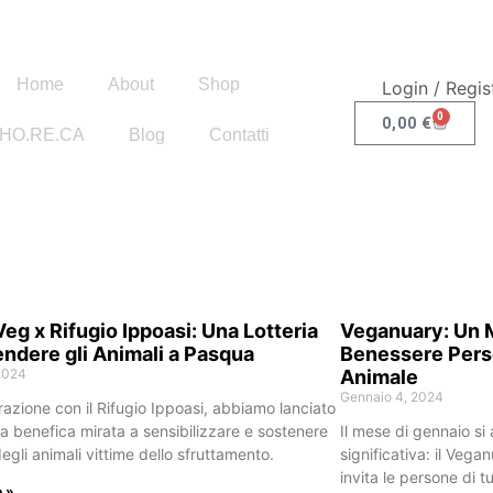
Home
About
Shop
Login / Regis
0
0,00
€
HO.RE.CA
Blog
Contatti
eg x Rifugio Ippoasi: Una Lotteria
Veganuary: Un M
endere gli Animali a Pasqua
Benessere Pers
2024
Animale
Gennaio 4, 2024
razione con il Rifugio Ippoasi, abbiamo lanciato
ia benefica mirata a sensibilizzare e sostenere
Il mese di gennaio si
egli animali vittime dello sfruttamento.
significativa: il Veg
invita le persone di t
o »