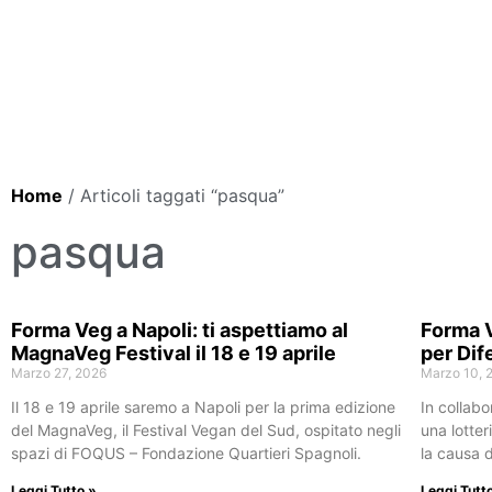
Home
/ Articoli taggati “pasqua”
pasqua
Forma Veg a Napoli: ti aspettiamo al
Forma V
MagnaVeg Festival il 18 e 19 aprile
per Dif
Marzo 27, 2026
Marzo 10, 
Il 18 e 19 aprile saremo a Napoli per la prima edizione
In collabo
del MagnaVeg, il Festival Vegan del Sud, ospitato negli
una lotter
spazi di FOQUS – Fondazione Quartieri Spagnoli.
la causa d
Leggi Tutto »
Leggi Tutt